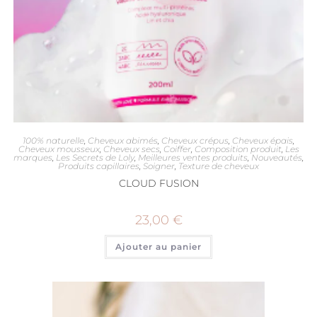
100% naturelle
,
Cheveux abimés
,
Cheveux crépus
,
Cheveux épais
,
Cheveux mousseux
,
Cheveux secs
,
Coiffer
,
Composition produit
,
Les
marques
,
Les Secrets de Loly
,
Meilleures ventes produits
,
Nouveautés
,
Produits capillaires
,
Soigner
,
Texture de cheveux
CLOUD FUSION
23,00
€
Ajouter au panier