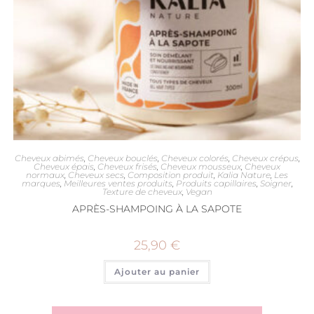
Cheveux abimés
,
Cheveux bouclés
,
Cheveux colorés
,
Cheveux crépus
,
Cheveux épais
,
Cheveux frisés
,
Cheveux mousseux
,
Cheveux
normaux
,
Cheveux secs
,
Composition produit
,
Kalia Nature
,
Les
marques
,
Meilleures ventes produits
,
Produits capillaires
,
Soigner
,
Texture de cheveux
,
Vegan
APRÈS-SHAMPOING À LA SAPOTE
25,90
€
Ajouter au panier