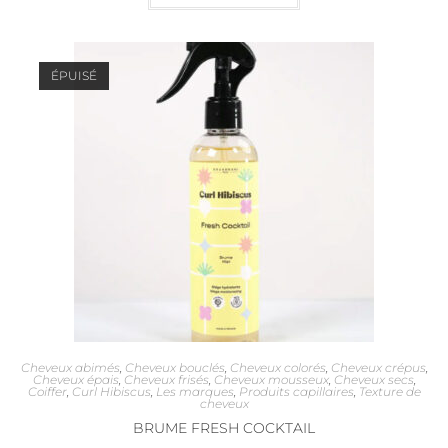
ÉPUISÉ
Cheveux abimés
,
Cheveux bouclés
,
Cheveux colorés
,
Cheveux crépus
,
Cheveux épais
,
Cheveux frisés
,
Cheveux mousseux
,
Cheveux secs
,
Coiffer
,
Curl Hibiscus
,
Les marques
,
Produits capillaires
,
Texture de
cheveux
BRUME FRESH COCKTAIL