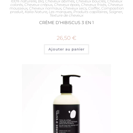
100% naturelle
,
Bio
,
Cheveux abimés
,
Cheveux bouclés
,
Cheveux
colorés
,
Cheveux crépus
,
Cheveux épais
,
Cheveux frisés
,
Cheveux
mousseux
,
Cheveux normaux
,
Cheveux secs
,
Coiffer
,
Composition
produit
,
Kalia Nature
,
Les marques
,
Produits capillaires
,
Soigner
,
Texture de cheveux
CRÈME D’HIBISCUS 3 EN 1
26,50
€
Ajouter au panier