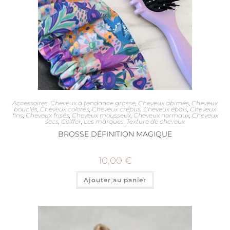
Accessoires
,
Cheveux à tendance grasse
,
Cheveux abimés
,
Cheveux
bouclés
,
Cheveux colorés
,
Cheveux crépus
,
Cheveux épais
,
Cheveux
fins
,
Cheveux frisés
,
Cheveux mousseux
,
Cheveux normaux
,
Cheveux
secs
,
Coiffer
,
Les marques
,
Texture de cheveux
BROSSE DÉFINITION MAGIQUE
10,00
€
Ajouter au panier