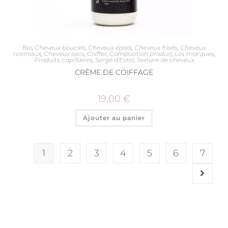
Bio
,
Cheveux bouclés
,
Cheveux épais
,
Cheveux frisés
,
Cheveux
normaux
,
Cheveux secs
,
Coiffer
,
Composition produit
,
Les marques
,
Produits capillaires
,
Serge d'Estel
,
Texture de cheveux
CRÈME DE COIFFAGE
19,00
€
Ajouter au panier
1
2
3
4
5
6
7