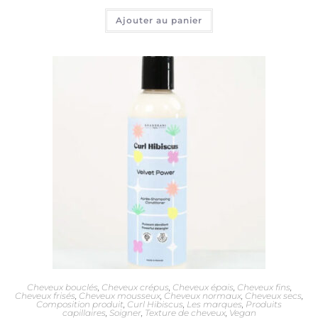
Ajouter au panier
Cheveux bouclés
,
Cheveux crépus
,
Cheveux épais
,
Cheveux fins
,
Cheveux frisés
,
Cheveux mousseux
,
Cheveux normaux
,
Cheveux secs
,
Composition produit
,
Curl Hibiscus
,
Les marques
,
Produits
capillaires
,
Soigner
,
Texture de cheveux
,
Vegan