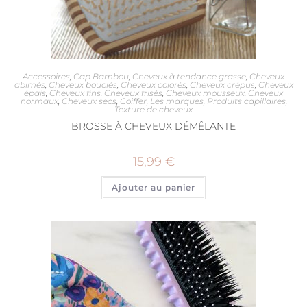
Accessoires
,
Cap Bambou
,
Cheveux à tendance grasse
,
Cheveux
abimés
,
Cheveux bouclés
,
Cheveux colorés
,
Cheveux crépus
,
Cheveux
épais
,
Cheveux fins
,
Cheveux frisés
,
Cheveux mousseux
,
Cheveux
normaux
,
Cheveux secs
,
Coiffer
,
Les marques
,
Produits capillaires
,
Texture de cheveux
BROSSE À CHEVEUX DÉMÊLANTE
15,99
€
Ajouter au panier