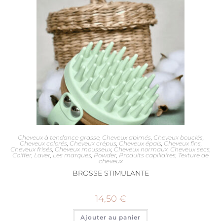
Cheveux à tendance grasse
,
Cheveux abimés
,
Cheveux bouclés
,
Cheveux colorés
,
Cheveux crépus
,
Cheveux épais
,
Cheveux fins
,
Cheveux frisés
,
Cheveux mousseux
,
Cheveux normaux
,
Cheveux secs
,
Coiffer
,
Laver
,
Les marques
,
Powder
,
Produits capillaires
,
Texture de
cheveux
BROSSE STIMULANTE
14,50
€
Ajouter au panier