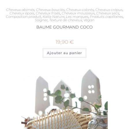
Cheveux abimés
,
Cheveux bouclés
,
Cheveux colorés
,
Cheveux crépus
,
Cheveux épais
,
Cheveux frisés
,
Cheveux mousseux
,
Cheveux secs
,
Composition produit
,
Kalia Nature
,
Les marques
,
Produits capillaires
,
Soigner
,
Texture de cheveux
,
Vegan
BAUME GOURMAND COCO
19,90
€
Ajouter au panier