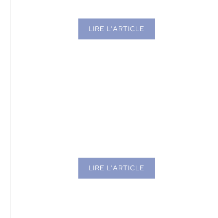
26 avril 2024
LIRE L'ARTICLE
UN GUIDE SIMPLE POUR
TROUVER TON
SHAMPOING IDÉAL !
7 mai 2024
LIRE L'ARTICLE