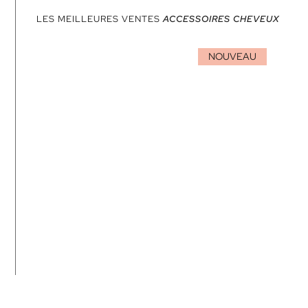
LES MEILLEURES VENTES
ACCESSOIRES CHEVEUX
NOUVEAU
RÉVÈLE TES BOUCLES :
TON COACHING
PRIVÉ & TA ROUTINE
SUR-MESURE PAR UNE
COIFFEUSE EXPERTE
39,90
€